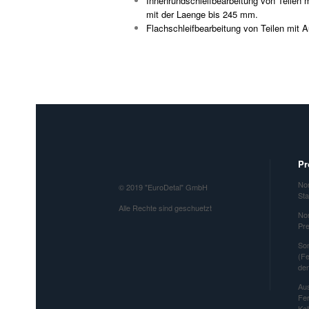
Innenrundschleifbearbeitung von Teilen
mit der Laenge bis 245 mm.
Flachschleifbearbeitung von Teilen mi
Pr
Nor
© 2019 "EuroDetal" GmbH
St
Alle Rechte sind geschuetzt
Nor
Pr
So
(Fe
de
Aus
Fe
Kal