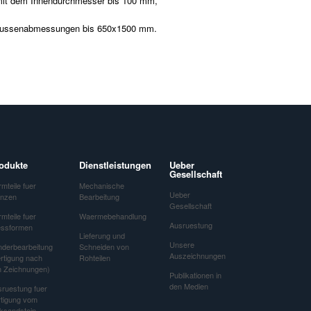
 mit dem Innendurchmesser bis 100 mm,
t Aussenabmessungen bis 650x1500 mm.
odukte
Dienstleistungen
Ueber
Gesellschaft
mteile fuer
Mechanische
Ueber
anzen
Bearbeitung
Gesellschaft
mteile fuer
Waermebehandlung
Ausruestung
essformen
Lieferung und
Unsere
nderbearbeitung
Schneiden von
Auszeichnungen
rtigung nach
Rohteilen
n Zeichnungen)
Publikationen in
den Medien
ruestung fuer
rtigung vom
ksandstein