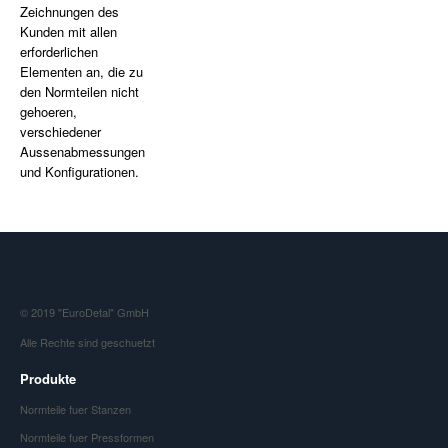
Zeichnungen des
Kunden mit allen
erforderlichen
Elementen an, die zu
den Normteilen nicht
gehoeren,
verschiedener
Aussenabmessungen
und Konfigurationen.
© 2019 "EuroDetal" GmbH
Alle Rechte sind geschuetzt
Produkte
Normteile fuer Stanzen
Normteile fuer Pressformen